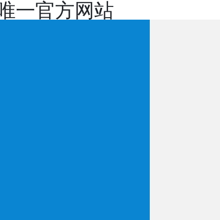
唯一官方网站