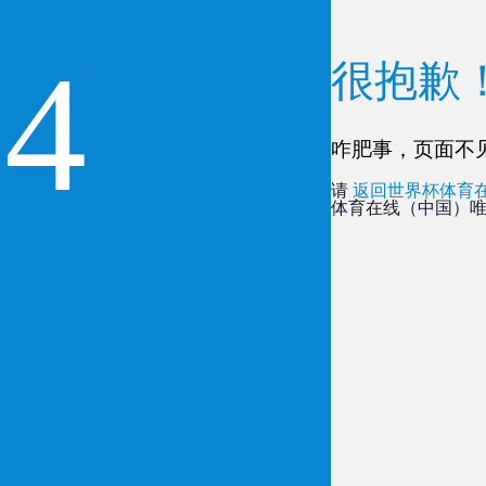
4
很抱歉
咋肥事，页面不
请
返回世界杯体育
体育在线（中国）