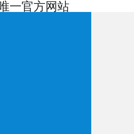
唯一官方网站