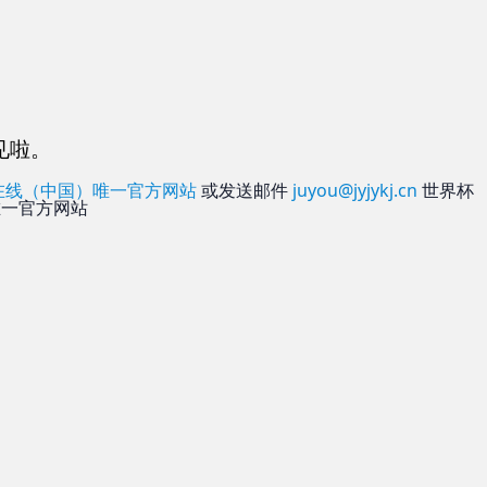
！
见啦。
在线（中国）唯一官方网站
或发送邮件
juyou@jyjykj.cn
世界杯
唯一官方网站