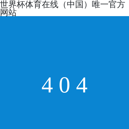
世界杯体育在线（中国）唯一官方
网站
4
0
4